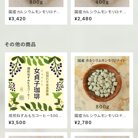
国産カルシウムモンモリロナイト
国産カルシウムモンモリロナイト
（粉末）/800g
（粉末）/400g
¥3,420
¥2,480
その他の商品
焙煎ねずみもちコーヒー500ｇ
国産カルシウムモンモリロナイト
（粉）
（固形）/800g
¥3,500
¥2,780