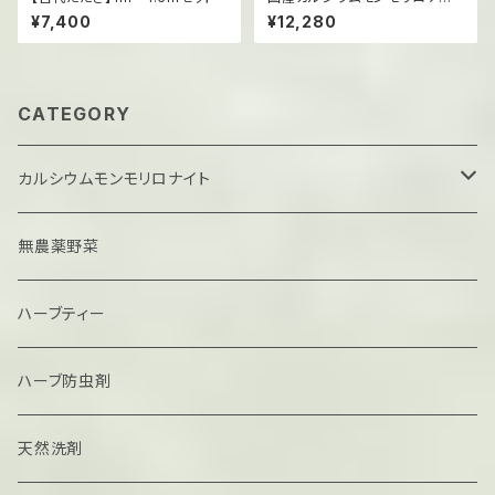
（粉末）/ 3kg
¥7,400
¥12,280
CATEGORY
カルシウムモンモリロナイト
固形
無農薬野菜
粉末
ハーブティー
ハーブ防虫剤
天然洗剤