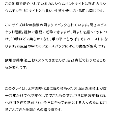
この動画で紹介されているカルシウムベントナイトは別名カルシ
ウムモンモリロナイトとも言い、性質や使い方・作用も同じです。
このサイズは1cm前後の固まりでパックされています。硬さはビス
ケット程度。麺棒で容易に粉砕できますが、固まりを握って水につ
け、30秒ほどで柔らかくなり、手の平でもめばすぐにペーストにな
ります。お風呂の中でのフェースパックにはこの商品が便利です。
飲用は薬事法上おススメできませんが、自己責任で行うならこち
らが便利です。
このクレイは、太古の時代海に降り積もった火山灰の堆積土が数
十万年かけて化学変化してできたものです。さらに地殻変動と風
化作用を経て熟成され、今日に至って必要とする人々のために用
意されてきた地球からの贈り物です。