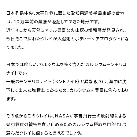
日本列島中央、太平洋側に面した愛知県渥美半島東部の台地
は、４０万年前の海底が隆起してできた地形です。
近年そこから天然ミネラル豊富な火山灰の堆積層が発見され、
今日そこで採れたクレイが入浴剤とボディーケアプロダクトにな
りました。
日本では珍しい、カルシウムを多く含んだカルシウムモンモリロ
ナイトです。
一般のモンモリロナイト（ベントナイト）と異なる点は、海中に沈
下して出来た堆積土であるため、カルシウムを豊富に含んでおり
ます。
その点からこのクレイは、ＮＡＳＡが宇宙飛行士の放射線による
骨粗鬆症の被害を食い止めるためカルシウム摂取を目的として
選んだクレイに値すると言えるでしょう。