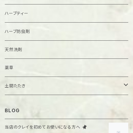
粉末
ハーブティー
ハーブ防虫剤
天然洗剤
薬草
土間たたき
たたき材料
BLOG
サンプル
当店のクレイを初めてお使いになる方へ