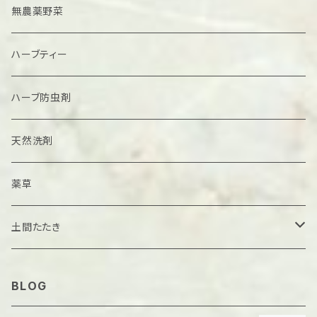
固形
無農薬野菜
粉末
ハーブティー
ハーブ防虫剤
天然洗剤
薬草
土間たたき
たたき材料
BLOG
サンプル