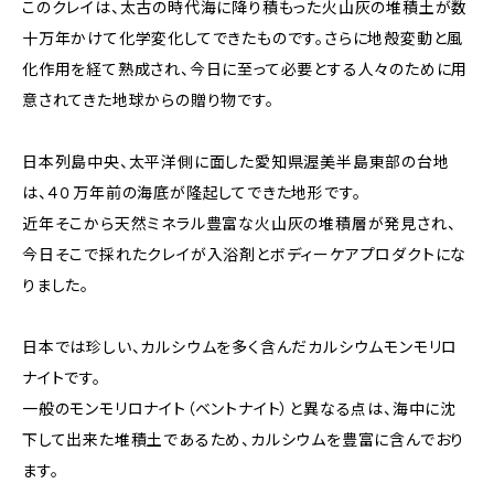
このクレイは、太古の時代海に降り積もった火山灰の堆積土が数
十万年かけて化学変化してできたものです。さらに地殻変動と風
化作用を経て熟成され、今日に至って必要とする人々のために用
意されてきた地球からの贈り物です。
日本列島中央、太平洋側に面した愛知県渥美半島東部の台地
は、４０万年前の海底が隆起してできた地形です。
近年そこから天然ミネラル豊富な火山灰の堆積層が発見され、
今日そこで採れたクレイが入浴剤とボディーケアプロダクトにな
りました。
日本では珍しい、カルシウムを多く含んだカルシウムモンモリロ
ナイトです。
一般のモンモリロナイト（ベントナイト）と異なる点は、海中に沈
下して出来た堆積土であるため、カルシウムを豊富に含んでおり
ます。