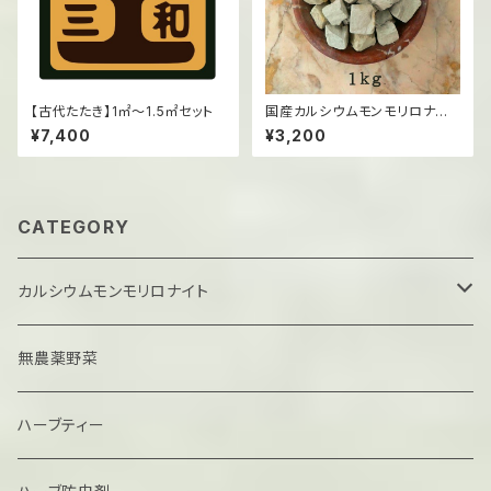
【古代たたき】1㎡～1.5㎡セット
国産カルシウムモンモリロナイト
（固形）/1kg
¥7,400
¥3,200
CATEGORY
カルシウムモンモリロナイト
固形
無農薬野菜
粉末
ハーブティー